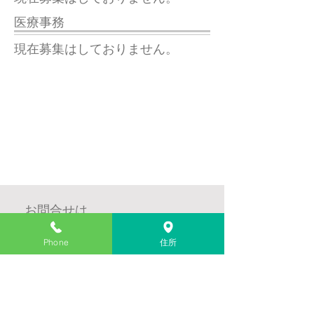
​医療事務
現在募集はしておりません。
お問合せは
​こちらから​
Phone
住所
愛知県知多郡武豊町高野前８０
Eメール:
nabeiin2008@gmail.com