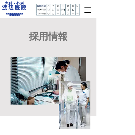
内科・外科
渡 辺 医 院
WATANABE
CLINIC
採用情報