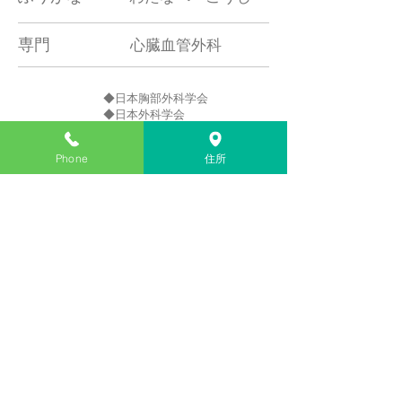
専門
​心臓血管外科
◆日本胸部外科学会
◆日本外科学会
◆日本循環器学会
所属学会
◆日本医師会認定産業医
Phone
住所
◆日本医師会認定健康スポーツ医
昭和52年名古屋大学医学部 卒業
昭和61年ハマースミス病院 (ロンドン) 留学
昭和63年豊橋市民病院 胸部外科副部長
平成3年藤田保健衛生大学医学部 胸部外科
講師
平成7年藤田保健衛生大学短期大学 教授
平成20年内科・外科 渡辺医院として継承開業
トップページへ戻る