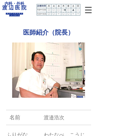
内科・外科
渡 辺 医 院
WATANABE
CLINIC
医師紹介（院長）
​名前​
渡邉浩次
ふりがな
わたなべ こうじ