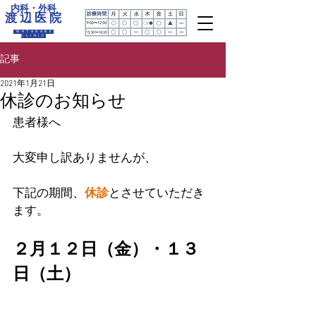
内科・外科
渡 辺 医 院
WATANABE
CLINIC
記事
2021年1月21日
休診のお知らせ
患者様へ
大変申し訳ありませんが、
下記の期間、
休診
とさせていただき
ます。
２月１２日（金）・１３
日（土）