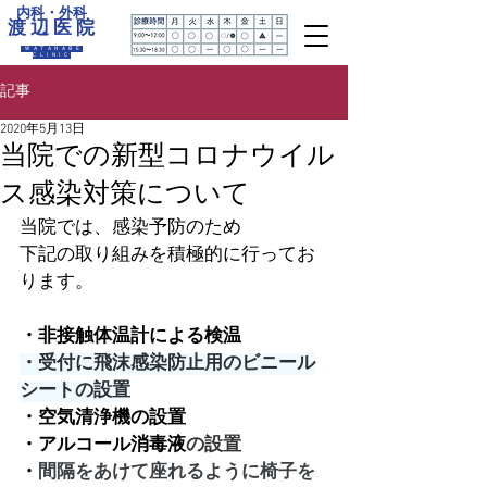
内科・外科
渡 辺 医 院
WATANABE
CLINIC
記事
2020年5月13日
当院での新型コロナウイル
ス感染対策について
当院では、感染予防のため
下記の取り組みを積極的に行ってお
ります。
・非接触体温計による検温
・受付に飛沫感染防止用のビニール
シートの設置
・空気清浄機の設置
・アルコール消毒液
の設置
・
間隔をあけて座れるように椅子を