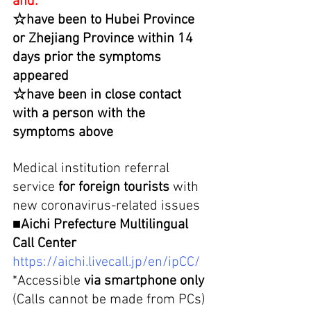
and:
☆have been to Hubei Province 
or Zhejiang Province within 14 
days prior the symptoms 
appeared
☆have been in close contact 
with a person with the 
symptoms above
Medical institution referral 
service 
for foreign tourists
 with 
new coronavirus-related issues
■Aichi Prefecture Multilingual 
Call Center
https://aichi.livecall.jp/en/ipCC/
*Accessible 
via smartphone only
(Calls cannot be made from PCs)