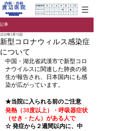
内科・外科
渡 辺 医 院
WATANABE
CLINIC
記事
2020年2月15日
新型コロナウィルス感染症
について
中国・湖北省武漢市で新型コロ
ナウイルスに関連した肺炎の発
生が報告され、日本国内にも感
染が広がっています。
★当院に入られる前のご注意
発熱（38度以上）・呼吸器症状
（せき・たん）がある人で
☆ 発症から２週間以内に、中