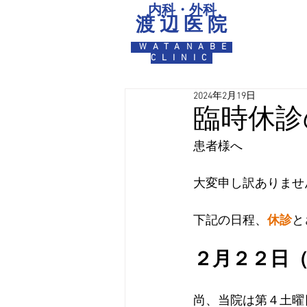
内科・外科
渡 辺 医 院
WATANABE
CLINIC
2024年2月19日
臨時休診のお
患者様へ
大変申し訳ありませ
下記の日程、
休診
と
２月２２日
尚、当院は第４土曜