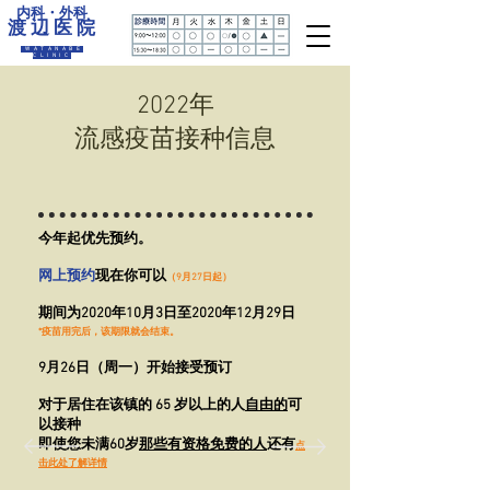
内科・外科
渡 辺 医 院
WATANABE
CLINIC
2022年
流感疫苗接种信息
​今年起优先预约。
网上预约
现在你可以
（9月27日起）
​期间为2020年10月3日至2020年12月29日
*疫苗用完后，该期限就会结束。
9月26日（周一）开始接受预订
对于居住在该镇的 65 岁以上的人
自由的
可
以接种
即使您未满60岁
那些有资格免费的人
还有
点
击此处了解详情