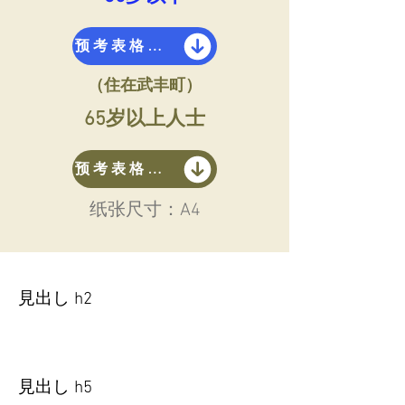
预考表格下载
（住在武丰町）
​65岁以上人士
预考表格下载
​纸张尺寸：A4
見出し h2
見出し h5