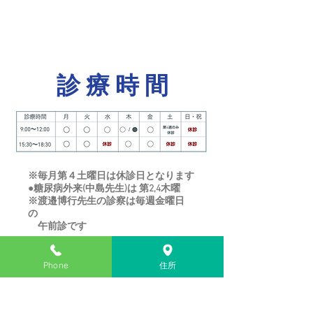
診 療 時 間
※毎月第４土曜日は休診日となります
​●
糖尿病外来(中島先生)は 第2,4木曜
​※渡邉博行先生の診察は毎週金曜日
の
午前診です
Phone
住所
交通案内