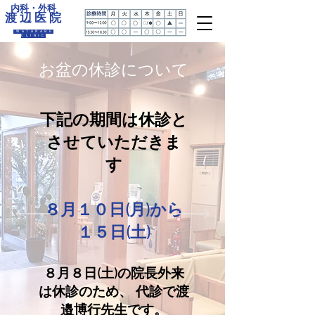
内科・外科
渡 辺 医 院
WATANABE
CLINIC
お盆の休診について
下記の期間は休診と
させていただきま
す
８月１０日(月)から
１５日(土)
８月８日(土)の院長外来
は休
診のため、 代診で渡
邉博行先生です。