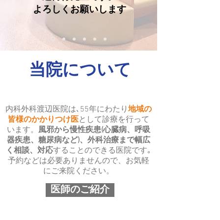
よろしくお願いします
​当院について
内科外科渡辺医院は､55年にわたり
地域の
皆様のかかりつけ医
として診療を行って
います。
風邪から慢性疾患(心臓病、呼吸
器疾患、糖尿病など)、外科治療まで
幅広
く相談、対応
することのできる医院です｡
予約などは必要ありませんので、お気軽
にご来院ください。
医師のご紹介